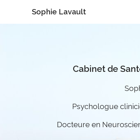
Sophie Lavault
Aller
au
contenu
Cabinet de Sant
Soph
Psychologue clinic
Docteure en Neuroscien