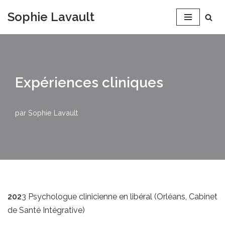
Sophie Lavault
Aller
au
contenu
Expériences cliniques
par
Sophie Lavault
202
3 Psychologue clinicienne en libéral (Orléans, Cabinet
de Santé Intégrative)